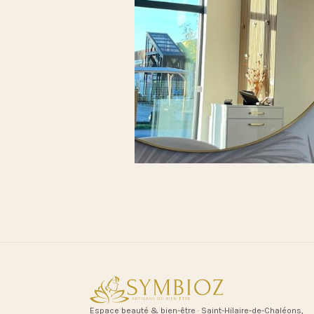
Espace beauté & bien-être · Saint-Hilaire-de-Chaléons,